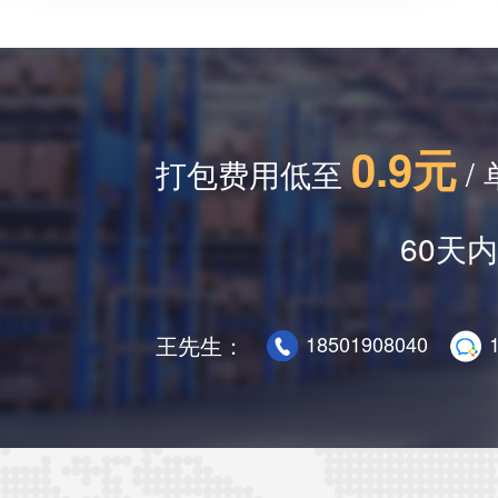
0.9元
打包费用低至
/ 
60天
王先生：
18501908040