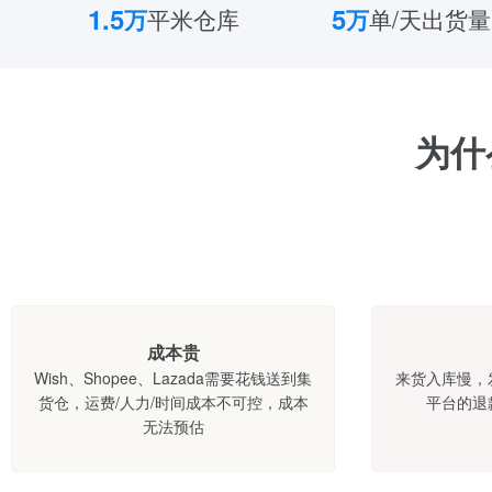
1.5
5
万
平米仓库
万
单/天出货量
为什
成本贵
Wish、Shopee、Lazada需要花钱送到集
来货入库慢，
货仓，运费/人力/时间成本不可控，成本
平台的退
无法预估